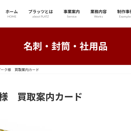
ホーム
プラッツとは
事業案内
業務内容
制作事
HOME
about PLATZ
Service
Works
Example
名刺・封筒・社用品
ピーク様 買取案内カード
様 買取案内カード