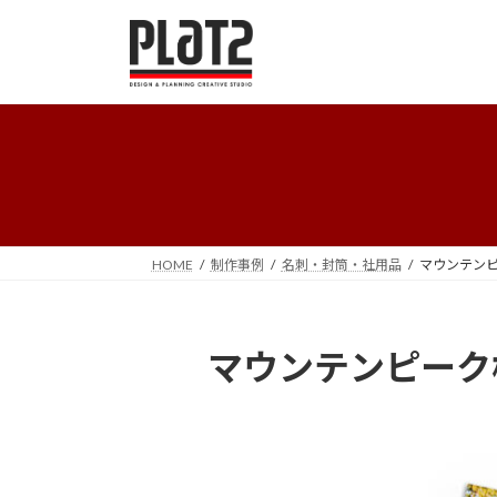
コ
ナ
ン
ビ
テ
ゲ
ン
ー
ツ
シ
へ
ョ
ス
ン
キ
に
ッ
移
プ
動
HOME
制作事例
名刺・封筒・社用品
マウンテン
マウンテンピーク